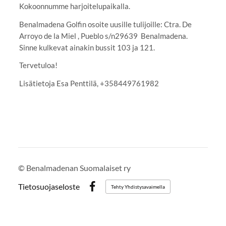
Kokoonnumme harjoitelupaikalla.
Benalmadena Golfin osoite uusille tulijoille: Ctra. De
Arroyo de la Miel , Pueblo s/n29639 Benalmadena.
Sinne kulkevat ainakin bussit 103 ja 121.
Tervetuloa!
Lisätietoja Esa Penttilä, +358449761982
©
Benalmadenan Suomalaiset ry
Tietosuojaseloste
Tehty Yhdistysavaimella
Facebook