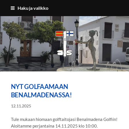
Siirry
Haku ja valikko
sivun
sisältöön
Benalmadenan Suomalaiset ry
NYT GOLFAAMAAN
BENALMADENASSA!
12.11.2025
Tule mukaan hiomaan golftaitojasi Benalmadena Golfiin!
Aloitamme perjantaina 14.11.2025 klo 10:00.