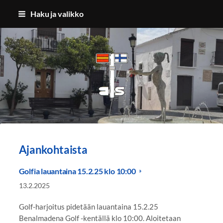
Siirry
Haku ja valikko
sivun
sisältöön
Benalmadenan Suomalaiset ry
Ajankohtaista
Golfia lauantaina 15.2.25 klo 10:00
13.2.2025
Golf-harjoitus pidetään lauantaina 15.2.25
Benalmadena Golf -kentällä klo 10:00. Aloitetaan