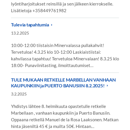
lyöntiharjoitukset reinsillä ja sen jälkeen kierrokselle.
Lisätietoja +358449761982
Tulevia tapahtumia
13.2.2025
10:00-12:00 tiistaisin Minervalassa pullakahvit!
Tervetuloa! 4.3.25 klo 10-12:00 Laskiaistiistai:
kahvilassa tapahtuu! Tervetuloa Minervalaan! 8.3.25 klo
18:00- Punaviinitasting, ilmoittautumiset…
TULE MUKAAN RETKELLE MARBELLAN VANHAAN
KAUPUNKIIN ja PUERTO BANUSIIN 8.2.2025!
3.2.2025
Yhdistys lähtee 8. helmikuuta opastetulle retkelle
Marbellaan , vanhaan kaupunkiin ja Puerto Banusiin.
Oppaana retkellä Manuel de la Rosa Laaksonen. Matkan
hinta jäseniltä 45 € ja muilta 50€. Hintaan…