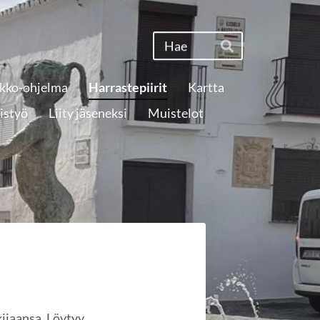
Haku
Hae
ikko-ohjelma
Harrastepiirit
Kartta
istyö
Liity jäseneksi
Muistelot
kijaansa. Löytyy