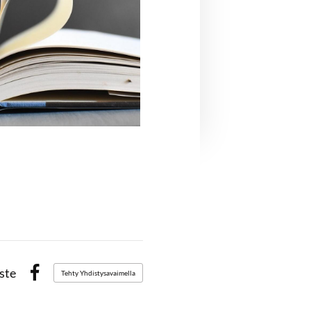
ste
Tehty Yhdistysavaimella
Facebook