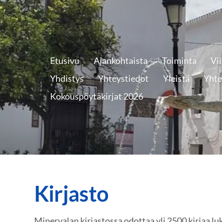
Etusivu
Ajankohtaista
Toiminta
Vi
Yhdistys
Yhteystiedot
Yleistä
Yhte
Kokouspöytäkirjat 2026
Kirjasto
Minervalan kirjastossa odottaa yli 2500 kirjaa lu