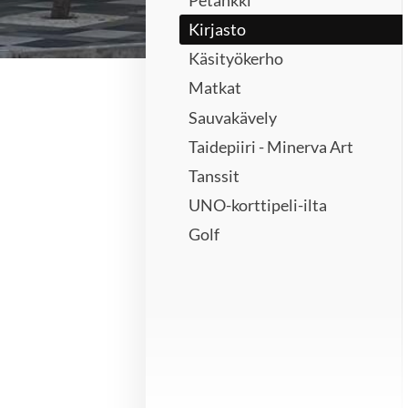
Kirjasto
Käsityökerho
Matkat
Sauvakävely
Taidepiiri - Minerva Art
Tanssit
UNO-korttipeli-ilta
Golf