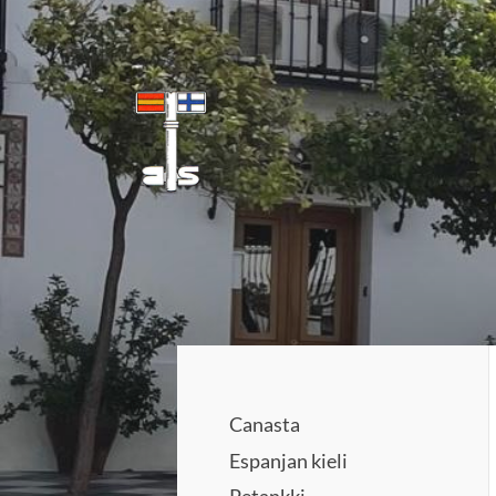
Siirry
sivun
sisältöön
Benalmadenan Suomalaiset ry
Canasta
Espanjan kieli
Petankki