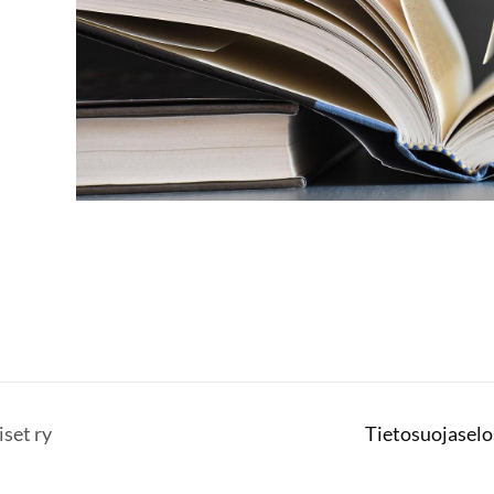
set ry
Tietosuojaselo