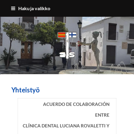
Siirry
Haku ja valikko
sivun
sisältöön
Benalmadenan Suomalaiset ry
Yhteistyö
ACUERDO DE COLABORACIÓN
ENTRE
CLÍNICA DENTAL LUCIANA ROVALETTI Y