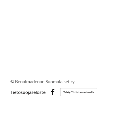
©
Benalmadenan Suomalaiset ry
Tietosuojaseloste
Tehty Yhdistysavaimella
Facebook