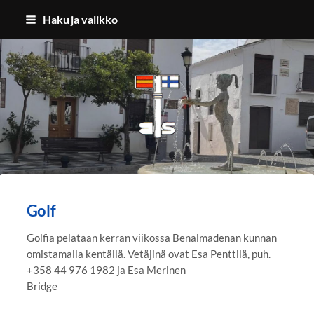
Siirry
Haku ja valikko
sivun
sisältöön
Benalmadenan Suomalaiset ry
Golf
Golfia pelataan kerran viikossa Benalmadenan kunnan
omistamalla kentällä. Vetäjinä ovat Esa Penttilä, puh.
+358 44 976 1982 ja Esa Merinen
Bridge