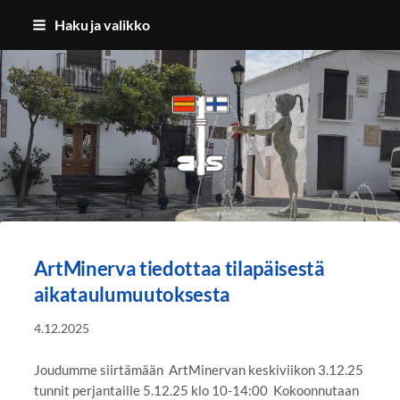
Siirry
Haku ja valikko
sivun
sisältöön
Benalmadenan Suomalaiset ry
ArtMinerva tiedottaa tilapäisestä
aikataulumuutoksesta
4.12.2025
Joudumme siirtämään ArtMinervan keskiviikon 3.12.25
tunnit perjantaille 5.12.25 klo 10-14:00 Kokoonnutaan