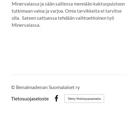
Minervalassa ja sään salliessa mennään kaktuspuistoon
tutkimaan valoa ja varjoa. Omia tarvikkeita ei tarvitse
olla. Sateen sattuessa tehdään vaihtoehtoinen työ
Minervalassa.
©
Benalmadenan Suomalaiset ry
Tietosuojaseloste
Tehty Yhdistysavaimella
Facebook