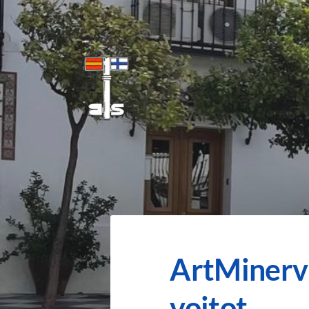
Siirry
sivun
sisältöön
Benalmadenan Suomalaiset ry
ArtMinerva
voitot