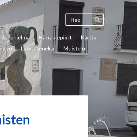
Haku
Hae
ikko-ohjelma
Harrastepiirit
Kartta
istyö
Liity jäseneksi
Muistelot
isten