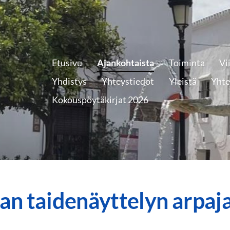
Etusivu
Ajankohtaista
Toiminta
Vi
Yhdistys
Yhteystiedot
Yleistä
Yhte
Kokouspöytäkirjat 2026
n taidenäyttelyn arpaja