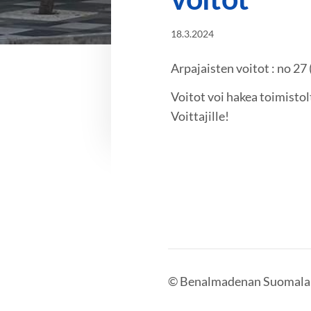
18.3.2024
Arpajaisten voitot : no 27
Voitot voi hakea toimistol
Voittajille!
©
Benalmadenan Suomalai