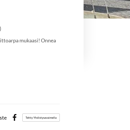
)
 voittoarpa mukaasi! Onnea
ste
Tehty Yhdistysavaimella
Facebook