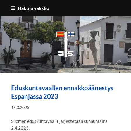
Siirry
Haku ja valikko
sivun
sisältöön
Benalmadenan Suomalaiset ry
Eduskuntavaalien ennakkoäänestys
Espanjassa 2023
15.3.2023
Suomen eduskuntavaalit järjestetään sunnuntaina
2.4.2023.