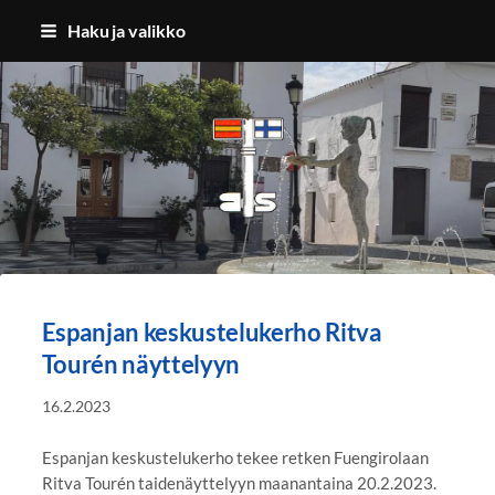
Siirry
Haku ja valikko
sivun
sisältöön
Benalmadenan Suomalaiset ry
Espanjan keskustelukerho Ritva
Tourén näyttelyyn
16.2.2023
Espanjan keskustelukerho tekee retken Fuengirolaan
Ritva Tourén taidenäyttelyyn maanantaina 20.2.2023.