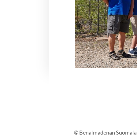
©
Benalmadenan Suomalai