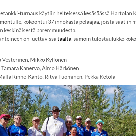
petankki-turnaus käytiin helteisessä kesäsäässä Hartolan
amontulle, kokoontui 37 innokasta pelaajaa, joista saatiin
n keskinäisestä paremmuudesta.
änteineen on luettavissa
täältä
, samoin tulostaulukko ko
ja Vesterinen, Mikko Kyllönen
, Tamara Kanervo, Aimo Härkönen
 Malla Rinne-Kanto, Ritva Tuominen, Pekka Ketola