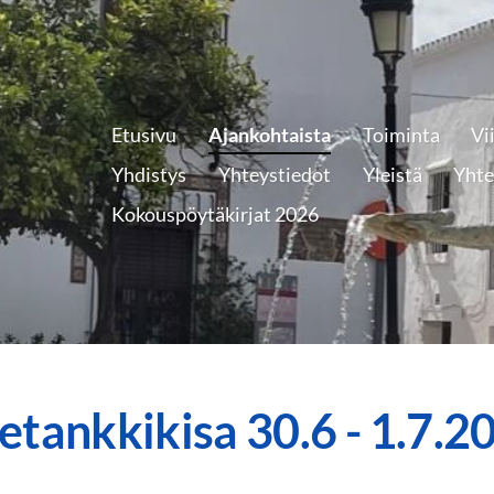
Etusivu
Ajankohtaista
Toiminta
Vi
Yhdistys
Yhteystiedot
Yleistä
Yhte
Kokouspöytäkirjat 2026
etankkikisa 30.6 - 1.7.2