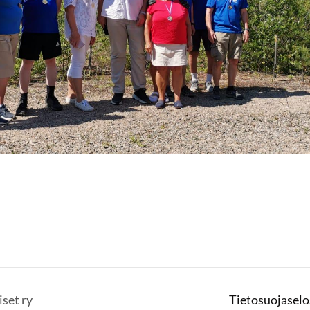
set ry
Tietosuojaselo