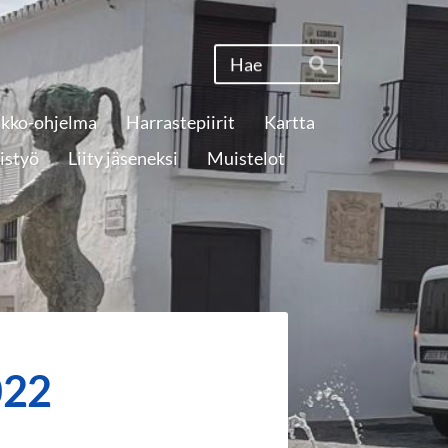
Haku
Hae
ikko-ohjelma
Harrastepiirit
Kartta
istyö
Liity jäseneksi
Muistelot
022