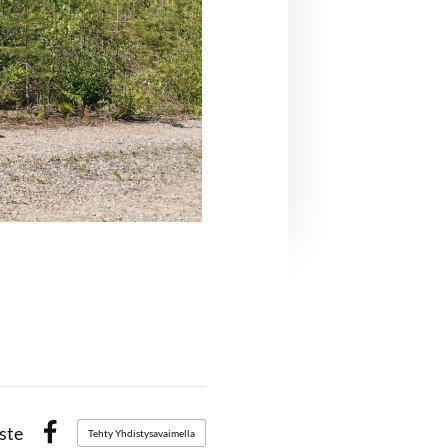
ste
Tehty Yhdistysavaimella