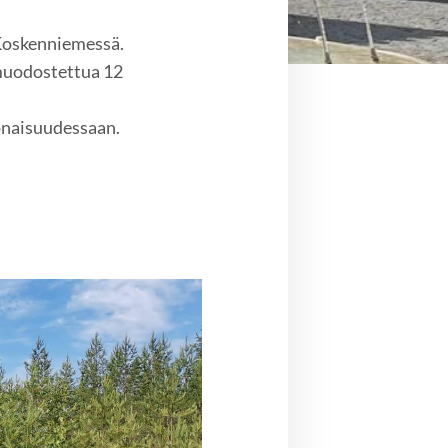
 Koskenniemessä.
 muodostettua 12
konaisuudessaan.