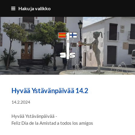
Siirry
Haku ja valikko
sivun
sisältöön
Benalmadenan Suomalaiset ry
Hyvää Ystävänpäivää 14.2
14.2.2024
Hyvää Ystävänpäivää -
Feliz Día de la Amistad a todos los amigos