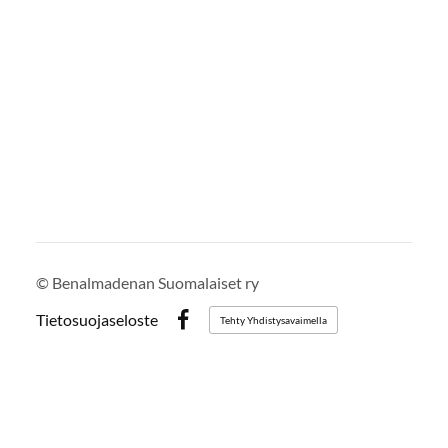
©
Benalmadenan Suomalaiset ry
Tietosuojaseloste
Tehty Yhdistysavaimella
Facebook