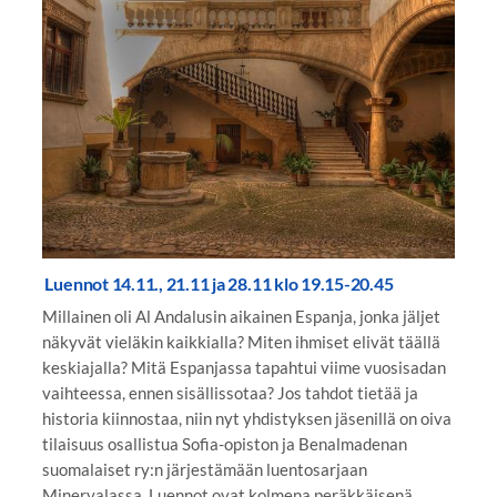
Luennot
14.11., 21.11 ja 28.11 klo 19.15-20.45
Millainen oli Al Andalusin aikainen Espanja, jonka jäljet
näkyvät vieläkin kaikkialla? Miten ihmiset elivät täällä
keskiajalla? Mitä Espanjassa tapahtui viime vuosisadan
vaihteessa, ennen sisällissotaa? Jos tahdot tietää ja
historia kiinnostaa, niin nyt yhdistyksen jäsenillä on oiva
tilaisuus osallistua Sofia-opiston ja Benalmadenan
suomalaiset ry:n järjestämään luentosarjaan
Minervalassa. Luennot ovat kolmena peräkkäisenä