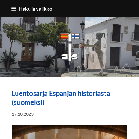
Siirry
Haku ja valikko
sivun
sisältöön
Benalmadenan Suomalaiset ry
Luentosarja Espanjan historiasta
(suomeksi)
17.10.2023