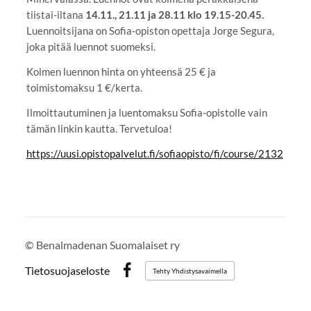
tiistai-iltana
14.11., 21.11 ja 28.11 klo 19.15-20.45.
Luennoitsijana on Sofia-opiston opettaja Jorge Segura,
joka pitää luennot suomeksi.
Kolmen luennon hinta on yhteensä 25 € ja
toimistomaksu 1 €/kerta.
Ilmoittautuminen ja luentomaksu Sofia-opistolle vain
tämän linkin kautta. Tervetuloa!
https://uusi.opistopalvelut.fi/sofiaopisto/fi/course/2132
©
Benalmadenan Suomalaiset ry
Tietosuojaseloste
Tehty Yhdistysavaimella
Facebook