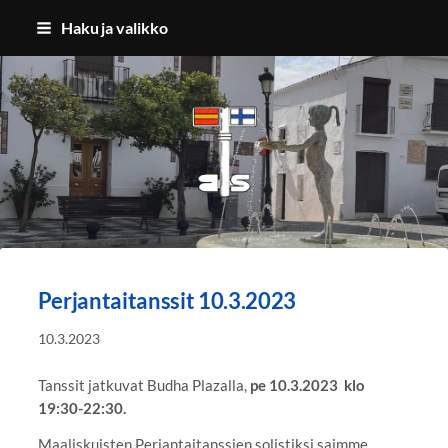
Siirry
Haku ja valikko
sivun
sisältöön
Benalmadenan Suomalaiset ry
Perjantaitanssit 10.3.2023
10.3.2023
Tanssit jatkuvat Budha Plazalla,
pe 10.3.2023 klo
19:30-22:30.
Maaliskuisten Perjantaitanssien solistiksi saimme