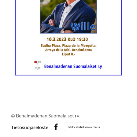
©
Benalmadenan Suomalaiset ry
Tietosuojaseloste
Tehty Yhdistysavaimella
Facebook