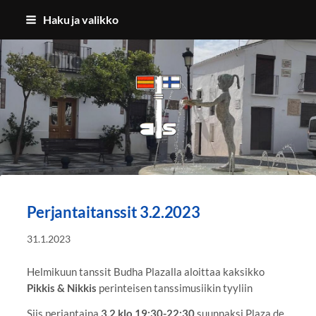
Siirry
Haku ja valikko
sivun
sisältöön
Benalmadenan Suomalaiset ry
Perjantaitanssit 3.2.2023
31.1.2023
Helmikuun tanssit Budha Plazalla
aloittaa kaksikko
Pikkis & Nikkis
perinteisen tanssimusiikin tyyliin
Siis perjantaina
3.2 klo 19:30-22:30
suunnaksi Plaza de