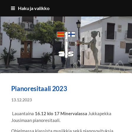
Siirry
Haku ja valikko
sivun
sisältöön
Benalmadenan Suomalaiset ry
Pianoresitaali 2023
13.12.2023
Lauantaina
16.12 klo 17 Minervalassa
Jukkapekka
Jousimaan pianoresitaali.
Ohjelmassa klassista musiikkia sekä pianosovituksia