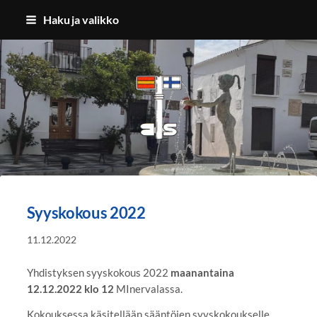
Siirry
Haku ja valikko
sivun
sisältöön
Benalmadenan Suomalaiset ry
Syyskokous 2022
11.12.2022
Yhdistyksen syyskokous 2022
maanantaina
12.12.2022 klo 12
MInervalassa.
Kokouksessa käsitellään sääntöjen syyskokoukselle