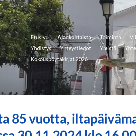
Etusivu
Ajankohtaista
Toiminta
Vi
Yhdistys
Yhteystiedot
Yleistä
Yhte
Kokouspöytäkirjat 2026
ta 85 vuotta, iltapäiväm
sa 30.11.2024 klo 16.0