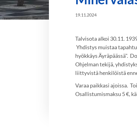
19.11.2024
Talvisota alkoi 30.11. 1939
Yhdistys muistaa tapahtum
hyökkäys Äyräpäässä". Dok
Ohjelman tekijä, yhdistyk
liittyvistä henkilöistä enn
Varaa paikkasi ajoissa. T
Osallistumismaksu 5 €, kä