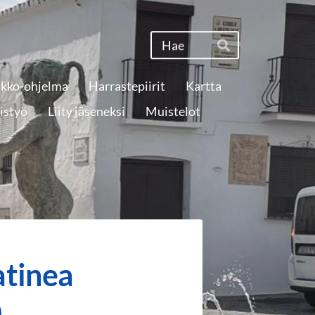
Haku
Hae
ikko-ohjelma
Harrastepiirit
Kartta
istyö
Liity jäseneksi
Muistelot
atinea
0