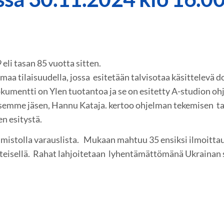
 eli tasan 85 vuotta sitten.
aa tilaisuudella, jossa esitetään talvisotaa käsittelevä 
umentti on Ylen tuotantoa ja se on esitetty A-studion oh
semme jäsen, Hannu Kataja. kertoo ohjelman tekemisen tau
en esitystä.
oimistolla varauslista. Mukaan mahtuu 35 ensiksi ilmoitta
teisellä. Rahat lahjoitetaan lyhentämättömänä Ukrainan s