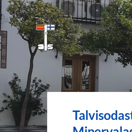
Siirry
sivun
sisältöön
Benalmadenan Suomalaiset ry
Talvisodas
Minervalas