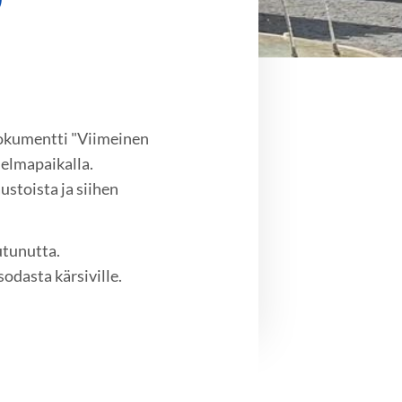
dokumentti "Viimeinen
jelmapaikalla.
stoista ja siihen
utunutta.
odasta kärsiville.