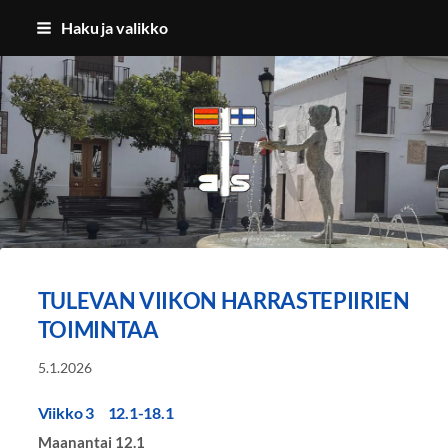
Siirry
Haku ja valikko
sivun
sisältöön
Benalmadenan Suomalaiset ry
TULEVAN VIIKON HARRASTEPIIRIEN
TOIMINTAA
5.1.2026
Viikko 3 12.1-18.1
Maanantai 12.1